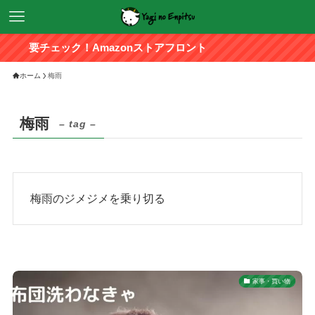
要チェック！Amazonストアフロント
ホーム
梅雨
梅雨
– tag –
梅雨のジメジメを乗り切る
家事・買い物