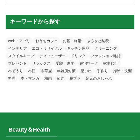
キーワードから探す
web・アプリ
おうちカフェ
お墓・終活
ふるさと納税
インテリア
エコ・リサイクル
キッチン用品
クリーニング
スタイルキープ
ディフューザー
ドリンク
ファッション雑貨
プレゼント
リラックス
受験・進学
在宅ワーク
家事代行
布ぞうり
布団
布草履
年齢肌対策
思い出
手作り
掃除・洗濯
料理
本・マンガ
梅雨
節約
脱プラ
足元のおしゃれ
Beauty＆Health