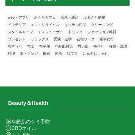
web・アプリ
おうちカフェ
お墓・終活
ふるさと納税
インテリア
エコ・リサイクル
キッチン用品
クリーニング
スタイルキープ
ディフューザー
ドリンク
ファッション雑貨
プレゼント
リラックス
受験・進学
在宅ワーク
家事代行
布ぞうり
布団
布草履
年齢肌対策
思い出
手作り
掃除・洗濯
料理
本・マンガ
梅雨
節約
脱プラ
足元のおしゃれ
Beauty＆Health
年齢肌のシミ予防
CBDオイル
よもぎ蒸し