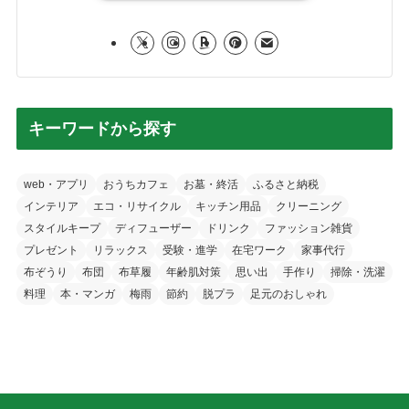
キーワードから探す
web・アプリ
おうちカフェ
お墓・終活
ふるさと納税
インテリア
エコ・リサイクル
キッチン用品
クリーニング
スタイルキープ
ディフューザー
ドリンク
ファッション雑貨
プレゼント
リラックス
受験・進学
在宅ワーク
家事代行
布ぞうり
布団
布草履
年齢肌対策
思い出
手作り
掃除・洗濯
料理
本・マンガ
梅雨
節約
脱プラ
足元のおしゃれ