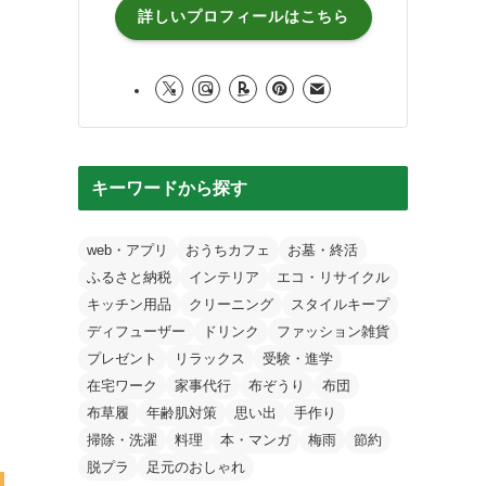
詳しいプロフィールはこちら
キーワードから探す
web・アプリ
おうちカフェ
お墓・終活
ふるさと納税
インテリア
エコ・リサイクル
キッチン用品
クリーニング
スタイルキープ
ディフューザー
ドリンク
ファッション雑貨
プレゼント
リラックス
受験・進学
在宅ワーク
家事代行
布ぞうり
布団
布草履
年齢肌対策
思い出
手作り
掃除・洗濯
料理
本・マンガ
梅雨
節約
脱プラ
足元のおしゃれ