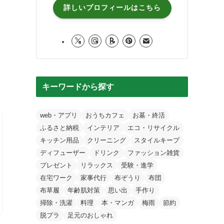
詳しいプロフィールはこちら
キーワードから探す
web・アプリ
おうちカフェ
お墓・終活
ふるさと納税
インテリア
エコ・リサイクル
キッチン用品
クリーニング
スタイルキープ
ディフューザー
ドリンク
ファッション雑貨
プレゼント
リラックス
受験・進学
在宅ワーク
家事代行
布ぞうり
布団
布草履
年齢肌対策
思い出
手作り
掃除・洗濯
料理
本・マンガ
梅雨
節約
脱プラ
足元のおしゃれ