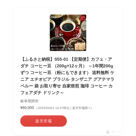
【ふるさと納税】S55-01 【定期便】カフェ・ア
ダチ コーヒー豆 （200g×12ヶ月） ～1年間200g
ずつ コーヒー豆 （粉にもできます） 送料無料 ケ
ニア エチオピア ブラジル タンザニア グアテマラ
ペルー 袋 お取り寄せ 自家焙煎 珈琲 コーヒー カ
フェアダチ ドリンク～
岐阜県関市
¥60,000
（2025/04/01 14:37時点 | 楽天市場調べ）
楽天市場
ポチップ