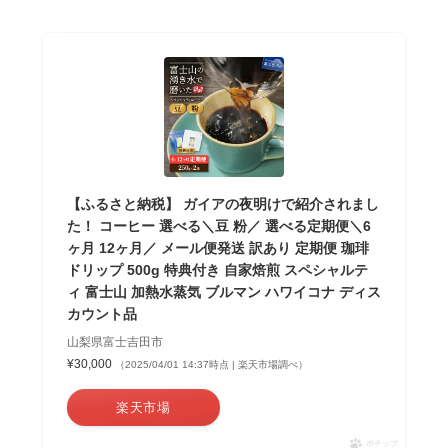
【ふるさと納税】 ガイアの夜明けで紹介されまし
た！ コーヒー 選べる＼豆 粉／ 選べる定期便＼6
ヶ月 12ヶ月／ メール便発送 訳あり 定期便 珈琲
ドリップ 500g 特典付き 自家焙煎 スペシャルテ
ィ 富士山 加熱水蒸気 ブルマン ハワイコナ ディス
カウント品
山梨県富士吉田市
¥30,000
（2025/04/01 14:37時点 | 楽天市場調べ）
楽天市場
ポチップ