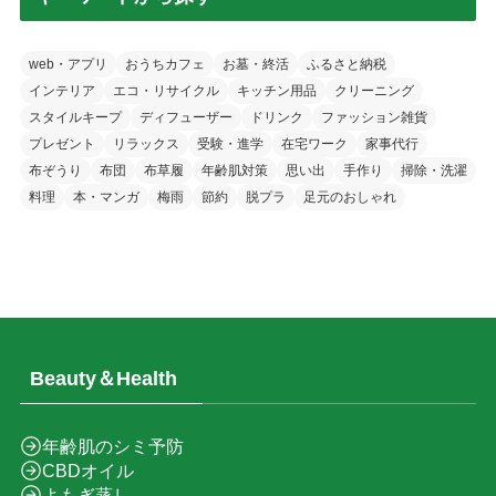
web・アプリ
おうちカフェ
お墓・終活
ふるさと納税
インテリア
エコ・リサイクル
キッチン用品
クリーニング
スタイルキープ
ディフューザー
ドリンク
ファッション雑貨
プレゼント
リラックス
受験・進学
在宅ワーク
家事代行
布ぞうり
布団
布草履
年齢肌対策
思い出
手作り
掃除・洗濯
料理
本・マンガ
梅雨
節約
脱プラ
足元のおしゃれ
Beauty＆Health
年齢肌のシミ予防
CBDオイル
よもぎ蒸し