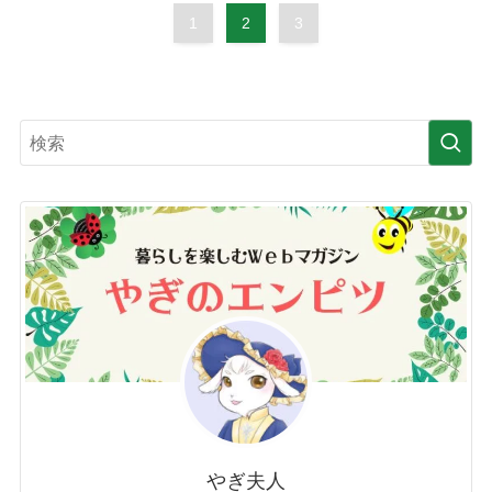
1
2
3
やぎ夫人