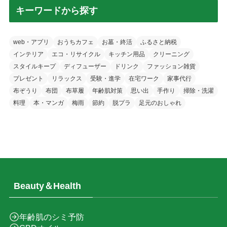
キーワードから探す
web・アプリ
おうちカフェ
お墓・終活
ふるさと納税
インテリア
エコ・リサイクル
キッチン用品
クリーニング
スタイルキープ
ディフューザー
ドリンク
ファッション雑貨
プレゼント
リラックス
受験・進学
在宅ワーク
家事代行
布ぞうり
布団
布草履
年齢肌対策
思い出
手作り
掃除・洗濯
料理
本・マンガ
梅雨
節約
脱プラ
足元のおしゃれ
Beauty＆Health
年齢肌のシミ予防