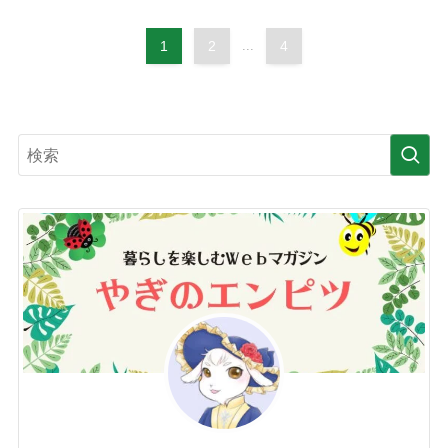
1
2
...
4